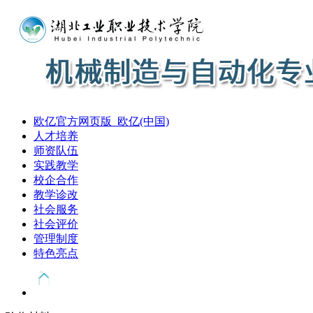
欧亿官方网页版_欧亿(中国)
人才培养
师资队伍
实践教学
校企合作
教学诊改
社会服务
社会评价
管理制度
特色亮点