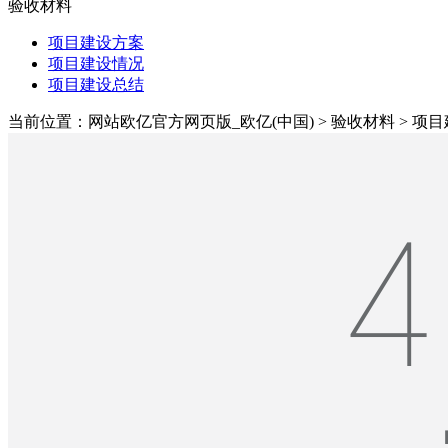
验收材料
项目建设方案
项目建设情况
项目建设总结
当前位置：网站欧亿官方网页版_欧亿(中国) > 验收材料 > 项