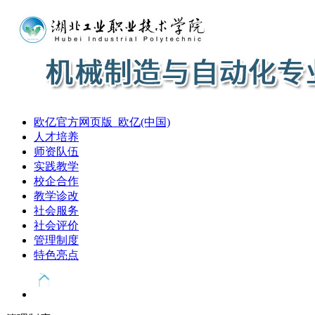
欧亿官方网页版_欧亿(中国)
人才培养
师资队伍
实践教学
校企合作
教学诊改
社会服务
社会评价
管理制度
特色亮点