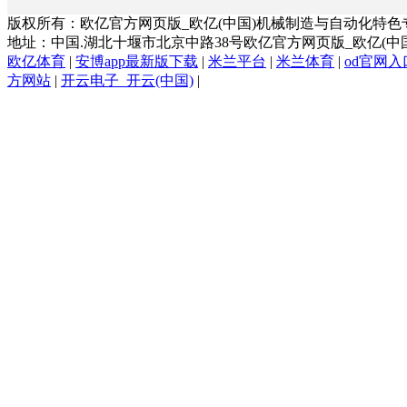
版权所有：欧亿官方网页版_欧亿(中国)机械制造与自动化特色
地址：中国.湖北十堰市北京中路38号欧亿官方网页版_欧亿(中国). 联系电话：
欧亿体育
|
安博app最新版下载
|
米兰平台
|
米兰体育
|
od官网入口
方网站
|
开云电子_开云(中国)
|