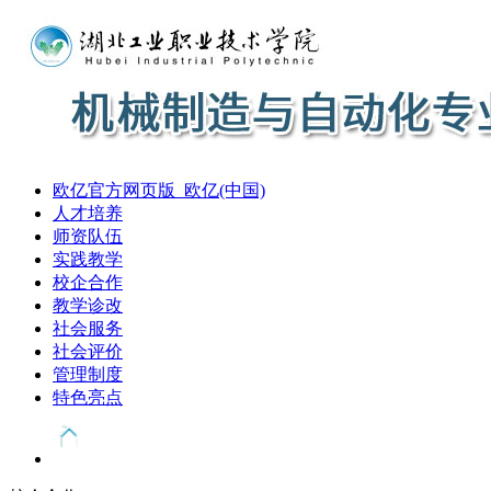
欧亿官方网页版_欧亿(中国)
人才培养
师资队伍
实践教学
校企合作
教学诊改
社会服务
社会评价
管理制度
特色亮点